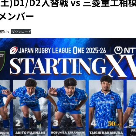
30(土)D1/D2入替戦 vs 三菱重
場メンバー
模原DB
ダウンロード