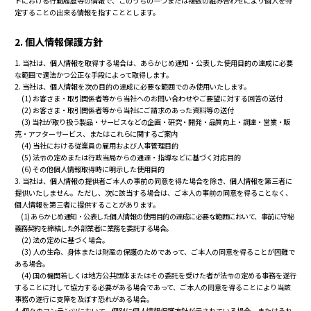
トにおける行動履歴等の情報で、このうちの一つまたは複数の組み合わせにより個人を特
定することの出来る情報を指すこととします。
2. 個人情報保護方針
1. 当社は、個人情報を取得する場合は、あらかじめ通知・公表した使用目的の達成に必要
な範囲で適法かつ公正な手段によって取得します。
2. 当社は、個人情報を次の目的の達成に必要な範囲でのみ使用いたします。
(1) お客さま・取引関係者等から当社へのお問い合わせやご要望に対する回答の送付
(2) お客さま・取引関係者等から当社にご請求のあった資料等の送付
(3) 当社が取り扱う製品・サービスなどの企画・研究・開発・品質向上・調達・営業・販
売・アフターサービス、またはこれらに関するご案内
(4) 当社における従業員の雇用および人事管理目的
(5) 法令の定めまたは行政当局からの通達・指導などに基づく対応目的
(6) その他個人情報取得時に明示した使用目的
3. 当社は、個人情報の提供者ご本人の事前の同意を得た場合を除き、個人情報を第三者に
提供いたしません。ただし、次に該当する場合は、ご本人の事前の同意を得ることなく、
個人情報を第三者に提供することがあります。
(1) あらかじめ通知・公表した個人情報の使用目的の達成に必要な範囲において、事前に守秘
義務契約を締結した外部業者に業務を委託する場合。
(2) 法の定めに基づく場合。
(3) 人の生命、身体または財産の保護のためであって、ご本人の同意を得ることが困難で
ある場合。
(4) 国の機関若しくは地方公共団体またはその委託を受けた者が法令の定める事務を遂行
することに対して協力する必要がある場合であって、ご本人の同意を得ることにより当該
事務の遂行に支障を及ぼす恐れがある場合。
4. 個々のコンテンツにおいて、個別に個人情報保護方針が示されている場合、またはそれ