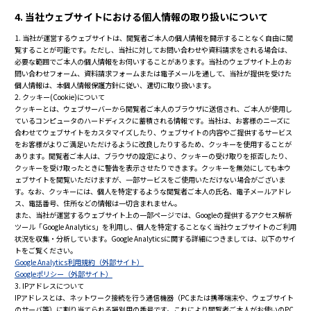
4. 当社ウェブサイトにおける個人情報の取り扱いについて
1. 当社が運営するウェブサイトは、閲覧者ご本人の個人情報を開示することなく自由に閲
覧することが可能です。ただし、当社に対してお問い合わせや資料請求をされる場合は、
必要な範囲でご本人の個人情報をお伺いすることがあります。当社のウェブサイト上のお
問い合わせフォーム、資料請求フォームまたは電子メールを通して、当社が提供を受けた
個人情報は、本個人情報保護方針に従い、適切に取り扱います。
2. クッキー(Cookie)について
クッキーとは、ウェブサーバーから閲覧者ご本人のブラウザに送信され、ご本人が使用し
ているコンピュータのハードディスクに蓄積される情報です。当社は、お客様のニーズに
合わせてウェブサイトをカスタマイズしたり、ウェブサイトの内容やご提供するサービス
をお客様がよりご満足いただけるように改良したりするため、クッキーを使用することが
あります。閲覧者ご本人は、ブラウザの設定により、クッキーの受け取りを拒否したり、
クッキーを受け取ったときに警告を表示させたりできます。クッキーを無効にしても本ウ
ェブサイトを閲覧いただけますが、一部サービスをご使用いただけない場合がございま
す。なお、クッキーには、個人を特定するような閲覧者ご本人の氏名、電子メールアドレ
ス、電話番号、住所などの情報は一切含まれません。
また、当社が運営するウェブサイト上の一部ページでは、Googleの提供するアクセス解析
ツール「Google Analytics」を利用し、個人を特定することなく当社ウェブサイトのご利用
状況を収集・分析しています。Google Analyticsに関する詳細につきましては、以下のサイ
トをご覧ください。
Google Analytics利用規約（外部サイト）
Googleポリシー（外部サイト）
3. IPアドレスについて
IPアドレスとは、ネットワーク接続を行う通信機器（PCまたは携帯端末や、ウェブサイト
のサーバ等）に割り当てられる識別用の番号です。これにより閲覧者ご本人がお使いのPC