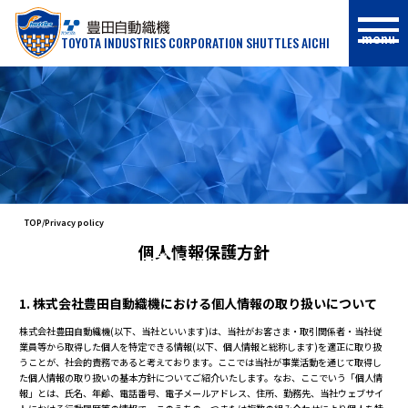
menu
TOYOTA INDUSTRIES CORPORATION SHUTTLES AICHI
PRIVACY POLICY
TOP
Privacy policy
個人情報保護方針
プライバシーポリシー
1. 株式会社豊田自動織機における個人情報の取り扱いについて
株式会社豊田自動織機(以下、当社といいます)は、当社がお客さま・取引関係者・当社従
業員等から取得した個人を特定できる情報(以下、個人情報と総称します)を適正に取り扱
うことが、社会的責務であると考えております。ここでは当社が事業活動を通じて取得し
た個人情報の取り扱いの基本方針についてご紹介いたします。なお、ここでいう「個人情
報」とは、氏名、年齢、電話番号、電子メールアドレス、住所、勤務先、当社ウェブサイ