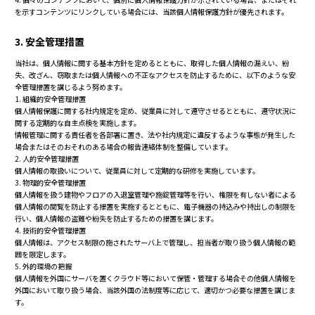
を示すコンテンツにリンクしている場合には、当該個人情報保護方針が優先されます。
3. 安全管理措置
当社は、個人情報に関する基本方針を定めるとともに、取得した個人情報の漏えい、紛
失、改ざん、窃取または個人情報への不正なアクセスを防止するために、以下のような安
全管理措置を講じるよう努めます。
1. 組織的安全管理措置
個人情報保護に関する社内規定を定め、従業員に対して遵守させるとともに、遵守状況に
関する定期的な自主点検を実施します。
情報管理に関する責任者を各部署に置き、法や社内規定に違反するような事態が発生した
場合またはそのおそれのある場合の報告連絡体制を整備しています。
2. 人的安全管理措置
個人情報の取扱いについて、従業員に対して定期的な研修を実施しています。
3. 物理的安全管理措置
個人情報を扱う建物やフロアの入退室管理や施錠管理等を行い、権限を有しない者による
個人情報の閲覧を防止する措置を実施するとともに、電子機器の持込みや持出しの制限を
行い、個人情報の盗難や紛失を防止するための措置を講じます。
4. 技術的安全管理措置
個人情報は、アクセス制限の施されたサーバ上で管理し、担当者が取り扱う個人情報の範
囲を限定します。
5. 外的環境の把握
個人情報を外国にサーバを置くクラウド等において保管・管理する場合その他個人情報を
外国において取り扱う場合、当該外国の法制度等に応じて、適切かつ必要な措置を講じま
す。