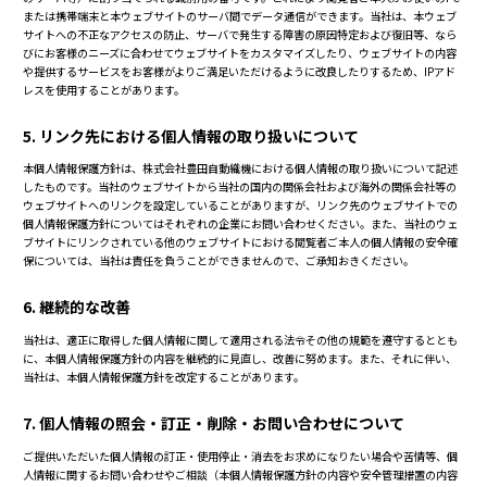
または携帯端末と本ウェブサイトのサーバ間でデータ通信ができます。当社は、本ウェブ
サイトへの不正なアクセスの防止、サーバで発生する障害の原因特定および復旧等、なら
びにお客様のニーズに合わせてウェブサイトをカスタマイズしたり、ウェブサイトの内容
や提供するサービスをお客様がよりご満足いただけるように改良したりするため、IPアド
レスを使用することがあります。
5. リンク先における個人情報の取り扱いについて
本個人情報保護方針は、株式会社豊田自動織機における個人情報の取り扱いについて記述
したものです。当社のウェブサイトから当社の国内の関係会社および海外の関係会社等の
ウェブサイトへのリンクを設定していることがありますが、リンク先のウェブサイトでの
個人情報保護方針についてはそれぞれの企業にお問い合わせください。また、当社のウェ
ブサイトにリンクされている他のウェブサイトにおける閲覧者ご本人の個人情報の安全確
保については、当社は責任を負うことができませんので、ご承知おきください。
6. 継続的な改善
当社は、適正に取得した個人情報に関して適用される法令その他の規範を遵守するととも
に、本個人情報保護方針の内容を継続的に見直し、改善に努めます。また、それに伴い、
当社は、本個人情報保護方針を改定することがあります。
7. 個人情報の照会・訂正・削除・お問い合わせについて
ご提供いただいた個人情報の訂正・使用停止・消去をお求めになりたい場合や苦情等、個
人情報に関するお問い合わせやご相談（本個人情報保護方針の内容や安全管理措置の内容