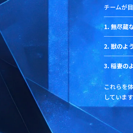
チームが
1. 無尽蔵
2. 獣のよう
3. 稲妻のよ
これらを
していま