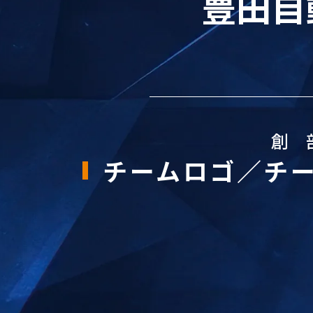
豊田自
創 
チームロゴ／チ