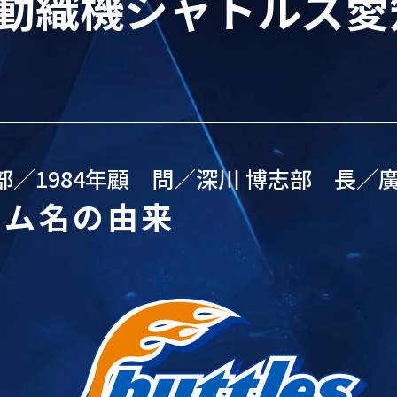
動織機シャトルズ愛
部／1984年
顧 問／深川 博志
部 長／廣
ーム名の由来