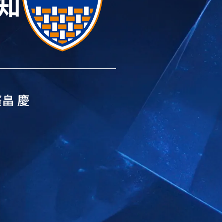
知
畠 慶