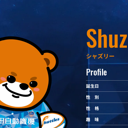
Shuz
シャズリー
Profile
誕生日
性 別
性 格
趣 味