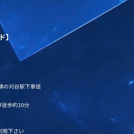
ド
ド】
線の刈谷駅下車徒
車徒歩約10分
利用下さい