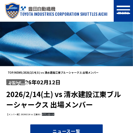
menu
TOYOTA INDUSTRIES CORPORATION SHUTTLES AICHI
NEWS
TOP
NEWS
2026/2/14(土) vs 清水建設江東ブルーシャークス 出場メンバー
26年02月12日
お知らせ
ニュース一覧
2026/2/14(土) vs 清水建設江東ブル
ーシャークス 出場メンバー
【メンバー表】20260214 vs 江東BS
ダウンロード
ニュース一覧