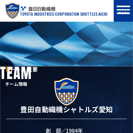
menu
TOYOTA INDUSTRIES CORPORATION SHUTTLES AICHI
TEAM
チーム概要
チーム情報
豊田自動織機シャトルズ愛知
創 部／1984年