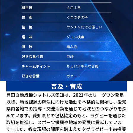
誕生日
４月１日
性 別
くまの男の子
性 格
ヤンチャだけど優しい
趣 味
グルメ検索
特 技
編み物
好きな食べ物
巨峰
チャームポイント
ちょいポチャなお腹
好きな言葉
ガァー！
普及・育成
豊田自動織機シャトルズ愛知は、2021年のリーグワン発足
以降、地域課題の解決に向けた活動を本格的に開始し、愛知
県内各地での指導・交流活動を通じて地域とのつながりを深
めています。愛知県との包括協定のもと、ラグビーを通じた
取組を推進し、スポーツ振興や地域の発展に貢献していま
す。また、教育現場の課題を踏まえたタグラグビー出前授業