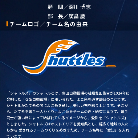
顧 問／深川 博志
部 長／廣畠 慶
チームロゴ／チーム名の由来
「シャトルズ」のシャトルとは、豊田自動織機の社祖豊田佐吉が1924年に
発明した「Ｇ型自動織機」に用いられた、よこ糸を通す部品のことです。
シャトルがたて糸の間によこ糸を通し、美しい布を織り上げます。そこか
ら、たて糸を選手一人ひとり、よこ糸をチームの絆・結束に見立て、選手
同士が強い絆によって結ばれているイメージから、愛称を「シャトルズ」
としました。シャトルズはホストエリアを愛知県とし、幅広く地域の人た
ちから 愛されるチームつくりをめざすため、チーム名称に「愛知」を入れ
ています。