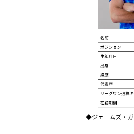
名前
ポジション
生年月日
出身
経歴
代表歴
リーグワン通算キ
在籍期間
◆ジェームズ・ガ