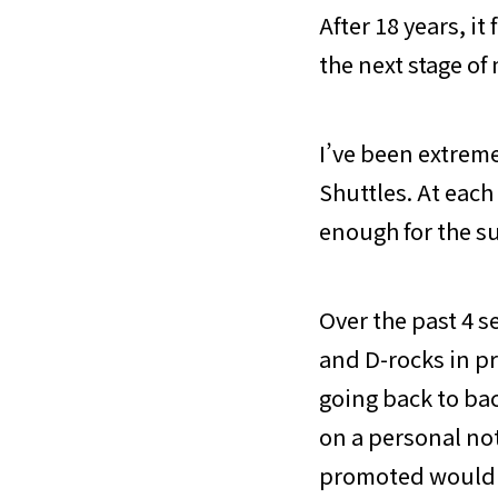
After 18 years, it
the next stage of 
I’ve been extreme
Shuttles. At each
enough for the s
Over the past 4 
and D-rocks in pr
going back to ba
on a personal not
promoted would 