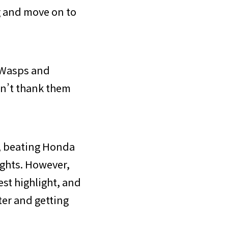
ng and move on to
, Wasps and
an’t thank them
, beating Honda
ights. However,
st highlight, and
ter and getting