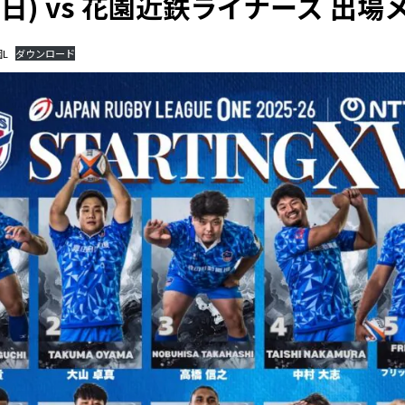
10(日) vs 花園近鉄ライナーズ 出
園L
ダウンロード