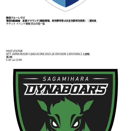
静岡ブルーレヴズ
豊田自動織機 逢妻グラウンド(観戦情報、実施要項等は決定次第順次発表）｜愛知県
チケット
イベント情報
試合日程一覧
MATCH RESULTS
試合結果
HOST
VISITOR
NTT JAPAN RUGBY LEAGUE ONE 2025-26 DIVISION 1/DIVISION 2 入替戦
第2戦
5.30
13:00
Sat