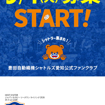
NEXT MATCHES
次回試合情報
HOST
VISITOR
HOS
ジャパンラグビー リーグワン ライジング 2026
ジャパ
10.3
13:00
10.1
Sat