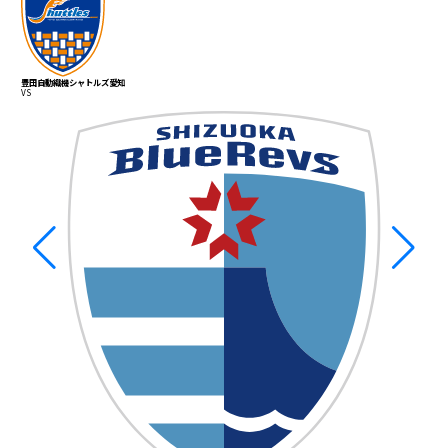
ヤク
VS
豊田自動織機シャトルズ愛知
VS
豊田
ヤク
チケ