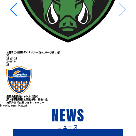
三菱重工相模原ダイナボアーズ(D1リーグ戦 12位)
52
28
前半
28
24
後半
0
28
豊田自動織機シャトルズ愛知
厚木市荻野運動公園競技場｜神奈川県
結果詳細
順位表
フォトギャラリー
Photo by Yumi Hattori
NEWS
ニュース